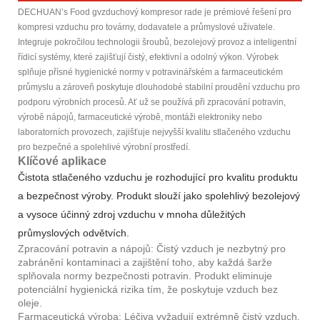
DECHUAN’s Food g
vzduchový kompresor rade je prémiové řešení pro
kompresi vzduchu pro továrny, dodavatele a průmyslové uživatele.
Integruje pokročilou technologii šroubů, bezolejový provoz a inteligentní
řídicí systémy, které zajišťují čistý, efektivní a odolný výkon. Výrobek
splňuje přísné hygienické normy v potravinářském a farmaceutickém
průmyslu a zároveň poskytuje dlouhodobé stabilní proudění vzduchu pro
podporu výrobních procesů. Ať už se používá při zpracování potravin,
výrobě nápojů, farmaceutické výrobě, montáži elektroniky nebo
laboratorních provozech, zajišťuje nejvyšší kvalitu stlačeného vzduchu
pro bezpečné a spolehlivé výrobní prostředí.
Klíčové aplikace
Čistota stlačeného vzduchu je rozhodující pro kvalitu produktu
a bezpečnost výroby. Produkt slouží jako spolehlivý bezolejový
a vysoce účinný zdroj vzduchu v mnoha důležitých
průmyslových odvětvích.
Zpracování potravin a nápojů: Čistý vzduch je nezbytný pro
zabránění kontaminaci a zajištění toho, aby každá šarže
splňovala normy bezpečnosti potravin. Produkt eliminuje
potenciální hygienická rizika tím, že poskytuje vzduch bez
oleje.
Farmaceutická výroba: Léčiva vyžadují extrémně čistý vzduch,