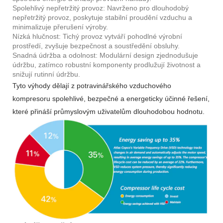
Spolehlivý nepřetržitý provoz: Navrženo pro dlouhodobý
nepřetržitý provoz, poskytuje stabilní proudění vzduchu a
minimalizuje přerušení výroby.
Nízká hlučnost: Tichý provoz vytváří pohodlné výrobní
prostředí, zvyšuje bezpečnost a soustředění obsluhy.
Snadná údržba a odolnost: Modulární design zjednodušuje
údržbu, zatímco robustní komponenty prodlužují životnost a
snižují rutinní údržbu.
Tyto výhody dělají z potravinářského vzduchového
kompresoru spolehlivé, bezpečné a energeticky účinné řešení,
které přináší průmyslovým uživatelům dlouhodobou hodnotu.