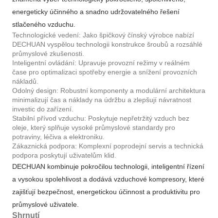
energeticky účinného a snadno udržovatelného řešení
stlačeného vzduchu.
Technologické vedení: Jako špičkový čínský výrobce nabízí
DECHUAN vyspělou technologii konstrukce šroubů a rozsáhlé
průmyslové zkušenosti.
Inteligentní ovládání: Upravuje provozní režimy v reálném
čase pro optimalizaci spotřeby energie a snížení provozních
nákladů.
Odolný design: Robustní komponenty a modulární architektura
minimalizují čas a náklady na údržbu a zlepšují návratnost
investic do zařízení.
Stabilní přívod vzduchu: Poskytuje nepřetržitý vzduch bez
oleje, který splňuje vysoké průmyslové standardy pro
potraviny, léčiva a elektroniku.
Zákaznická podpora: Komplexní poprodejní servis a technická
podpora poskytují uživatelům klid.
DECHUAN kombinuje pokročilou technologii, inteligentní řízení
a vysokou spolehlivost a dodává vzduchové kompresory, které
zajišťují bezpečnost, energetickou účinnost a produktivitu pro
průmyslové uživatele.
Shrnutí