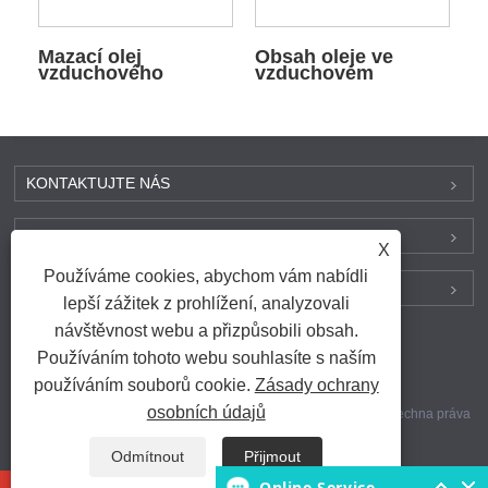
Mazací olej
Obsah oleje ve
vzduchového
vzduchovém
kompresoru
kompresoru
KONTAKTUJTE NÁS
PRODUKTY
X
Používáme cookies, abychom vám nabídli
NAJDETE NÁS NA SOCIÁLNÍCH MÉDIÍCH
lepší zážitek z prohlížení, analyzovali
návštěvnost webu a přizpůsobili obsah.
Používáním tohoto webu souhlasíte s naším
Odkazy
|
Sitemap
|
RSS
|
XML
|
používáním souborů cookie.
Zásady ochrany
Privacy Policy
osobních údajů
Copyright © 2025 Dechuan Compressor (Shanghai) Co., Ltd. Všechna práva
vyhrazena.
Odmítnout
Přijmout
Online Service