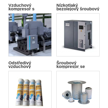
Vzduchový
Nízkotlaký
kompresor s
bezolejový šroubový
proměnnou
vzduchový
frekvencí VSD
kompresor
Odstředivý
Šroubový
vzduchový
kompresor se
kompresor ZH
vstřikováním oleje