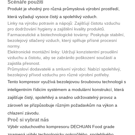
Scénáře použití
Produkt je vhodný pro různá průmyslová výrobní prostředí,
která vyžadují vysoce čistý a spolehlivý vzduch.
Linky na výrobu potravin a nápojů: Zajišťují čistotu vzduchu
pro dodržování hygieny a zajištění kvality produktů.
Farmaceutické a biotechnologické továrny: Poskytuje stabilní,
bezolejový stlačený vzduch, který splňuje přísné procesní
normy.
Elektronické montážní linky: Udržují konzistentní proudění
vzduchu a čistotu, aby se zabránilo poškození součástí a
zajistila přesnost.
Průmysloví dodavatelé a smluvní výrobci: Nabízí spolehlivý,
bezolejový přívod vzduchu pro různé výrobní potřeby.
Tento kompresor využívá bezolejovou šroubovou technologii s
inteligentním řídicím systémem a modulární konstrukcí, která
zajišťuje čistý, spolehlivý a snadno udržovatelný provoz a
zároveň se přizpůsobuje různým požadavkům na výkon a
chlazení závodu.
Proč si vybrat nás
Výběr vzduchového kompresoru DECHUAN Food grade
znamená výběr technologicky pokročilého, spolehlivého,