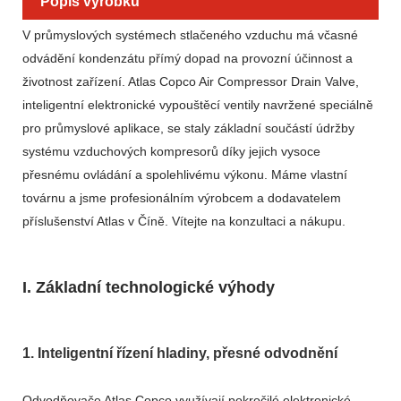
Popis výrobku
V průmyslových systémech stlačeného vzduchu má včasné
odvádění kondenzátu přímý dopad na provozní účinnost a
životnost zařízení. Atlas Copco Air Compressor Drain Valve,
inteligentní elektronické vypouštěcí ventily navržené speciálně
pro průmyslové aplikace, se staly základní součástí údržby
systému vzduchových kompresorů díky jejich vysoce
přesnému ovládání a spolehlivému výkonu. Máme vlastní
továrnu a jsme profesionálním výrobcem a dodavatelem
příslušenství Atlas v Číně. Vítejte na konzultaci a nákupu.
I. Základní technologické výhody
1. Inteligentní řízení hladiny, přesné odvodnění
Odvodňovače Atlas Copco využívají pokročilé elektronické