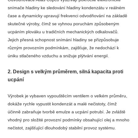
snímače hladiny ke sledování hladiny kondenzátu v reálném
čase a dynamicky upravují frekvenci odvodňování na základě
skutečné výroby, čímž se vyhnou poruchám způsobeným
ucpáním plováku u tradičních mechanických odkalovačů.
Jejich přesná schopnost snímání hladiny se přizpůsobuje
různým provozním podmínkám, zajišťuje, že nedochází k
úniku stlačeného vzduchu a snižuje plýtvání energií.
2. Design s velkým průměrem, silná kapacita proti
ucpání
Výrobek je vybaven vypouštěcím ventilem o velkém průměru,
dokáže rychle vypustit kondenzát a malé nečistoty, čímž
účinně zabraňuje tvorbě emulze a ucpání potrubí. Je zvláště
vhodný pro složité provozní podmínky obsahující olej a mnoho
nečistot, zajišťující dlouhodobý stabilní provoz systému.