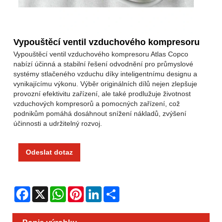
Vypouštěcí ventil vzduchového kompresoru
Vypouštěcí ventil vzduchového kompresoru Atlas Copco
nabízí účinná a stabilní řešení odvodnění pro průmyslové
systémy stlačeného vzduchu díky inteligentnímu designu a
vynikajícímu výkonu. Výběr originálních dílů nejen zlepšuje
provozní efektivitu zařízení, ale také prodlužuje životnost
vzduchových kompresorů a pomocných zařízení, což
podnikům pomáhá dosáhnout snížení nákladů, zvýšení
účinnosti a udržitelný rozvoj.
Odeslat dotaz
Facebook
X
WhatsApp
Pinterest
LinkedIn
Share