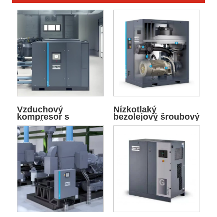
Vzduchový
Nízkotlaký
kompresor s
bezolejový šroubový
proměnnou
vzduchový
frekvencí VSD
kompresor