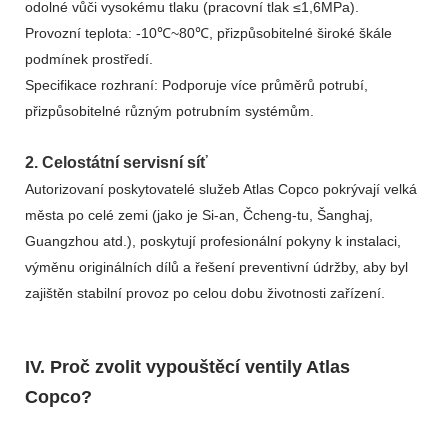
odolné vůči vysokému tlaku (pracovní tlak ≤1,6MPa).
Provozní teplota: -10℃~80℃, přizpůsobitelné široké škále
podmínek prostředí.
Specifikace rozhraní: Podporuje více průměrů potrubí,
přizpůsobitelné různým potrubním systémům.
2. Celostátní servisní síť
Autorizovaní poskytovatelé služeb Atlas Copco pokrývají velká
města po celé zemi (jako je Si-an, Čcheng-tu, Šanghaj,
Guangzhou atd.), poskytují profesionální pokyny k instalaci,
výměnu originálních dílů a řešení preventivní údržby, aby byl
zajištěn stabilní provoz po celou dobu životnosti zařízení.
IV. Proč zvolit vypouštěcí ventily Atlas
Copco?