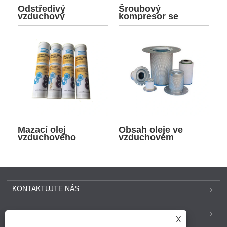
Odstředivý
Šroubový
vzduchový
kompresor se
kompresor ZH
vstřikováním oleje
Mazací olej
Obsah oleje ve
vzduchového
vzduchovém
kompresoru
kompresoru
KONTAKTUJTE NÁS
PRODUKTY
X