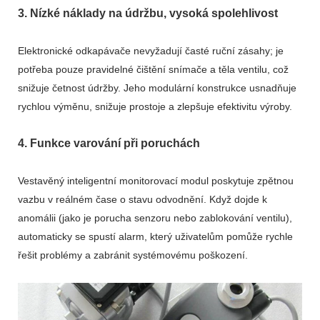
3. Nízké náklady na údržbu, vysoká spolehlivost
Elektronické odkapávače nevyžadují časté ruční zásahy; je
potřeba pouze pravidelné čištění snímače a těla ventilu, což
snižuje četnost údržby. Jeho modulární konstrukce usnadňuje
rychlou výměnu, snižuje prostoje a zlepšuje efektivitu výroby.
4. Funkce varování při poruchách
Vestavěný inteligentní monitorovací modul poskytuje zpětnou
vazbu v reálném čase o stavu odvodnění. Když dojde k
anomálii (jako je porucha senzoru nebo zablokování ventilu),
automaticky se spustí alarm, který uživatelům pomůže rychle
řešit problémy a zabránit systémovému poškození.